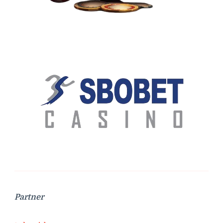
Partner