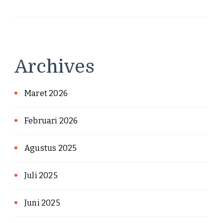
Archives
Maret 2026
Februari 2026
Agustus 2025
Juli 2025
Juni 2025