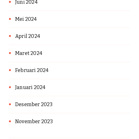
Juni 2024
Mei 2024
April 2024
Maret 2024
Februari 2024
Januari 2024
Desember 2023
November 2023