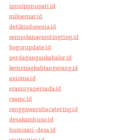
ipnuippnupati.id
miksemar.id
detikindonesia.id
sempolanayamtingting.id
bogorupdate.id
perdagangankabalor.id
kemenagkabtangerang.id
axioma.id
erasuryapersada.id
rsamc.id
ranggawarsitacatering.id
desakambuno.id
bumisari-desa.id