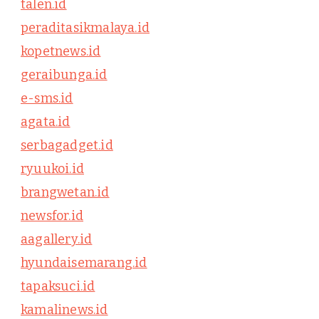
talen.id
peraditasikmalaya.id
kopetnews.id
geraibunga.id
e-sms.id
agata.id
serbagadget.id
ryuukoi.id
brangwetan.id
newsfor.id
aagallery.id
hyundaisemarang.id
tapaksuci.id
kamalinews.id