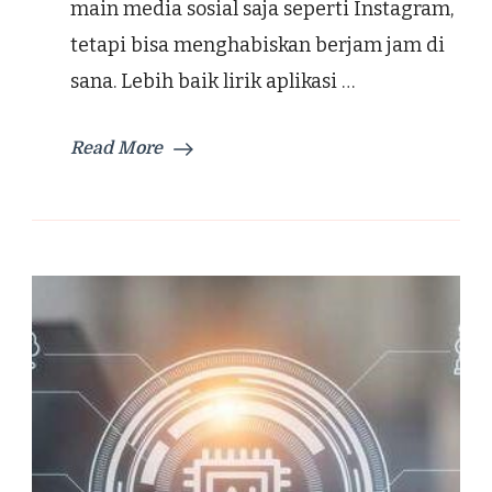
main media sosial saja seperti Instagram,
Mengisi
tetapi bisa menghabiskan berjam jam di
Waktu
Luang
sana. Lebih baik lirik aplikasi …
Read More