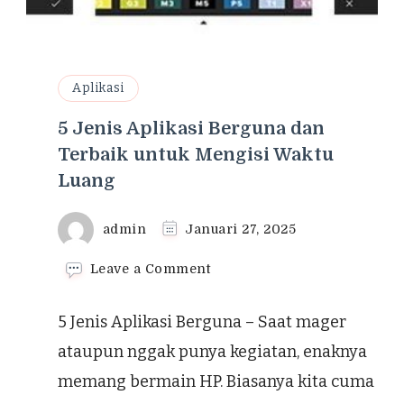
Aplikasi
5 Jenis Aplikasi Berguna dan
Terbaik untuk Mengisi Waktu
Luang
admin
Januari 27, 2025
on
Leave a Comment
5
Jenis
5 Jenis Aplikasi Berguna – Saat mager
Aplikasi
Berguna
ataupun nggak punya kegiatan, enaknya
dan
memang bermain HP. Biasanya kita cuma
Terbaik
untuk