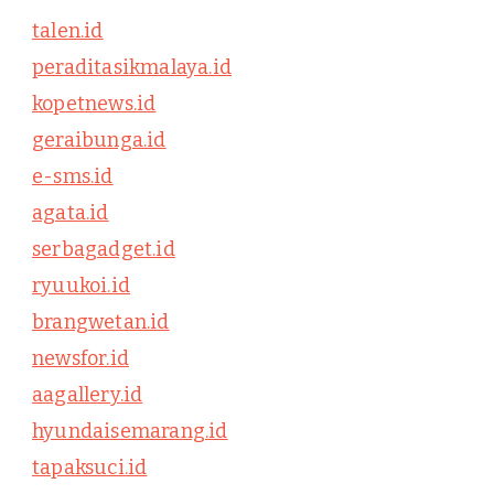
talen.id
peraditasikmalaya.id
kopetnews.id
geraibunga.id
e-sms.id
agata.id
serbagadget.id
ryuukoi.id
brangwetan.id
newsfor.id
aagallery.id
hyundaisemarang.id
tapaksuci.id