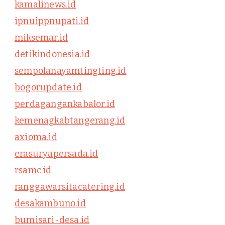
kamalinews.id
ipnuippnupati.id
miksemar.id
detikindonesia.id
sempolanayamtingting.id
bogorupdate.id
perdagangankabalor.id
kemenagkabtangerang.id
axioma.id
erasuryapersada.id
rsamc.id
ranggawarsitacatering.id
desakambuno.id
bumisari-desa.id