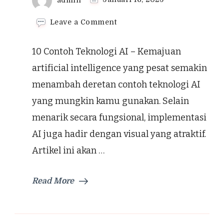
on
Leave a Comment
10
Contoh
10 Contoh Teknologi AI – Kemajuan
Teknologi
AI
artificial intelligence yang pesat semakin
yang
menambah deretan contoh teknologi AI
Umum
Digunakan
yang mungkin kamu gunakan. Selain
Sehari-
menarik secara fungsional, implementasi
hari
AI juga hadir dengan visual yang atraktif.
Artikel ini akan …
Read More