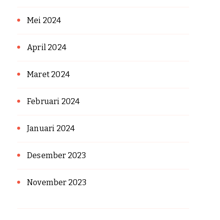
Mei 2024
April 2024
Maret 2024
Februari 2024
Januari 2024
Desember 2023
November 2023