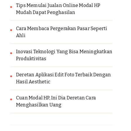
Tips Memulai Jualan Online Modal HP
Mudah Dapat Penghasilan
Cara Membaca Pergerakan Pasar Seperti
Ahli
Inovasi Teknologi Yang Bisa Meningkatkan
Produktivitas
Deretan Aplikasi Edit Foto Terbaik Dengan
Hasil Aesthetic
Cuan Modal HP, Ini Dia Deretan Cara
Menghasilkan Uang