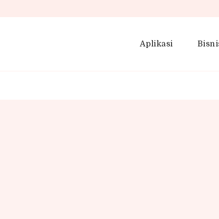
Aplikasi
Bisni
Pintar