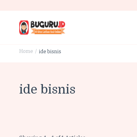
Buguru.id Kisi-Kisi Untuk Membuat Anak Jadi Lebih 
Home
ide bisnis
/
ide bisnis