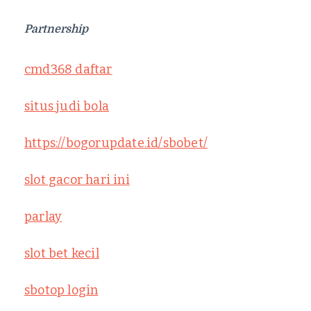
Partnership
cmd368 daftar
situs judi bola
https://bogorupdate.id/sbobet/
slot gacor hari ini
parlay
slot bet kecil
sbotop login