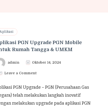
Aplikasi
plikasi PGN Upgrade PGN Mobile
ntuk Rumah Tangga & UMKM
admin
Oktober 14, 2024
on
Leave a Comment
Aplikasi
PGN
plikasi PGN Upgrade – PGN (Perusahaan Gas
Upgrade
PGN
gara) telah melakukan langkah inovatif
Mobile
engan melakukan upgrade pada aplikasi PGN
untuk