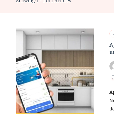
Showing: 1 - 1 of 1 Articles
A
u
A
Ne
d