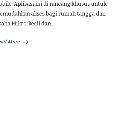
Rumah
bile. Aplikasi ini di rancang khusus untuk
Tangga
emudahkan akses bagi rumah tangga dan
&
UMKM
aha Mikro, kecil dan …
ead More