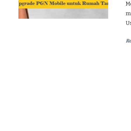
Mo
m
Us
R