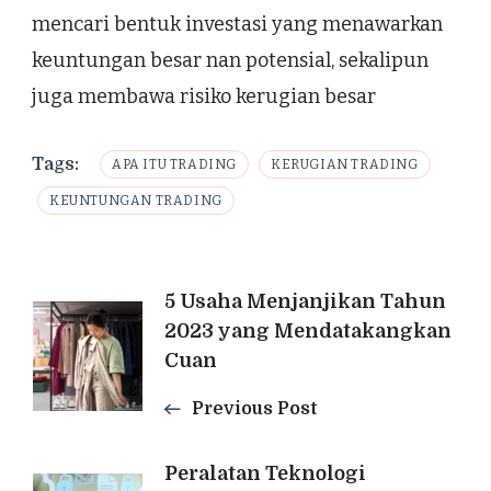
mencari bentuk investasi yang menawarkan
keuntungan besar nan potensial, sekalipun
juga membawa risiko kerugian besar
Tags:
APA ITU TRADING
KERUGIAN TRADING
KEUNTUNGAN TRADING
Post
5 Usaha Menjanjikan Tahun
2023 yang Mendatakangkan
Navigation
Cuan
Previous Post
Peralatan Teknologi